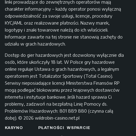
linki prowadzące do zewnętrznych operatorów mają
charakter informacyjny – każdy operator ponosi wyłączną
odpowiedzialność za swoje usługi, licencje, procedury
KYC/AML oraz realizowane płatności. Nazwy marek,
logotypy i znaki towarowe należą do ich właścicieli.
Informacje zawarte na tej stronie nie stanowią zachęty do
udziału w grach hazardowych.
Dostęp do gier hazardowych jest dozwolony wyłącznie dla
osób, które ukończyły 18 lat. W Polsce gry hazardowe
online reguluje Ustawa o grach hazardowych, a legalnym
operatorem jest Totalizator Sportowy (Total Casino).
Serwisy nieposiadające licencji Ministerstwa Finansów RP
mogą podlegać blokowaniu przez krajowych dostawców
internetu i instytucje bankowe. Jeśli hazard sprawia Ci
problemy, zadzwoń na bezpłatną Linię Pomocy ds.
Problemów Hazardowych: 801 889 880 (czynna całą
dobę). © 2026 wildrobin-casino.net.pl
KASYNO
PŁATNOŚCI
WSPARCIE