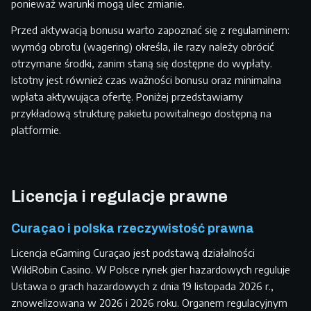
ponieważ warunki mogą ulec zmianie.
Przed aktywacją bonusu warto zapoznać się z regulaminem:
wymóg obrotu (wagering) określa, ile razy należy obrócić
otrzymane środki, zanim staną się dostępne do wypłaty.
Istotny jest również czas ważności bonusu oraz minimalna
wpłata aktywująca ofertę. Poniżej przedstawiamy
przykładową strukturę pakietu powitalnego dostępną na
platformie.
Licencja i regulacje prawne
Curaçao i polska rzeczywistość prawna
Licencja eGaming Curaçao jest podstawą działalności
WildRobin Casino. W Polsce rynek gier hazardowych reguluje
Ustawa o grach hazardowych z dnia 19 listopada 2026 r.,
znowelizowana w 2026 i 2026 roku. Organem regulacyjnym