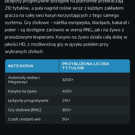
Jackpoty progresywne dostępne na platformie przekraczają
210 tytułów, a pula nagród rośnie wraz z każdym zakładem
gracza na całej sieci kasyn korzystających z tego samego
systemu. Gry stołowe – ruletka europejska, blackjack, bakarat i
poker – są dostępne zarówno w wersji RNG, jak i na żywo z
prawdziwymi krupierami. Kasyno na żywo działa całą dobę w
jakości HD, z możliwością gry w języku polskim przy
wybranych stołach.
PRZYBLIŻONA LICZBA
KATEGORIA
TYTUŁÓW
Automaty wideo i
3200+
Megaways
Kasyno na żywo
400+
Jackpoty progresywne
210+
Gry stołowe (RNG)
300+
Crash i instant-win
90+