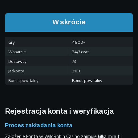
W skrócie
Gry
4800+
Wsparcie
24/7 czat
Dostawcy
73
Jackpoty
210+
Bonus powitalny
Bonus powitalny
Rejestracja konta i weryfikacja
Proces zakładania konta
Założenie konta w WildRobin Casino zajmuje kilka minut i