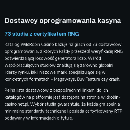
Dostawcy oprogramowania kasyna
73 studia z certyfikatem RNG
Katalog WildRobin Casino bazuje na grach od 73 dostawców
oprogramowania, z których każdy przeszedł weryfikację RNG
potwierdzającą losowość generatora liczb. Wśród
współpracujących studiów znajdują się zarówno globalni
liderzy rynku, jak i niszowe marki specjalizujące się w
konkretnych formatach – Megaways, Buy Feature czy crash.
Pełna lista dostawców z bezpośrednimi linkami do ich
katalogów na platformie jest dostępna na stronie wildrobin-
casino.net.pl. Wybór studia gwarantuje, że każda gra spełnia
minimalne standardy techniczne i posiada certyfikowany RTP
podawany w informacjach o tytule.