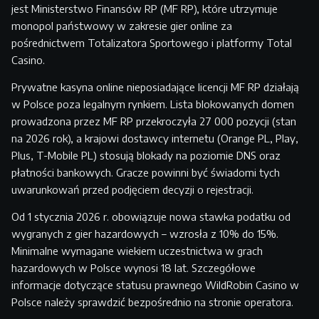
jest Ministerstwo Finansów RP (MF RP), które utrzymuje
monopol państwowy w zakresie gier online za
pośrednictwem Totalizatora Sportowego i platformy Total
Casino.
Prywatne kasyna online nieposiadające licencji MF RP działają
w Polsce poza legalnym rynkiem. Lista blokowanych domen
prowadzona przez MF RP przekroczyła 27 000 pozycji (stan
na 2026 rok), a krajowi dostawcy internetu (Orange PL, Play,
Plus, T-Mobile PL) stosują blokady na poziomie DNS oraz
płatności bankowych. Gracze powinni być świadomi tych
uwarunkowań przed podjęciem decyzji o rejestracji.
Od 1 stycznia 2026 r. obowiązuje nowa stawka podatku od
wygranych z gier hazardowych – wzrosła z 10% do 15%.
Minimalne wymagane wiekiem uczestnictwa w grach
hazardowych w Polsce wynosi 18 lat. Szczegółowe
informacje dotyczące statusu prawnego WildRobin Casino w
Polsce należy sprawdzić bezpośrednio na stronie operatora.