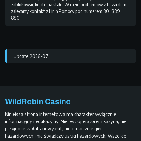
zablokować konto na stałe. W razie problemów z hazardem
zalecamy kontakt z Linią Pomocy pod numerem 801 889
880.
Update 2026-07
WildRobin Casino
Niniejsza strona internetowa ma charakter wyłącznie
informacyjny i edukacyjny. Nie jest operatorem kasyna, nie
przyjmuje wpłat ani wypłat, nie organizuje gier
hazardowych i nie świadczy usług hazardowych. Wszelkie