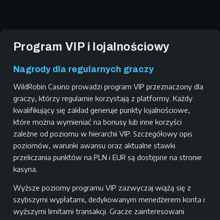
Program VIP i lojalnościowy
Nagrody dla regularnych graczy
WildRobin Casino prowadzi program VIP przeznaczony dla
graczy, którzy regularnie korzystają z platformy. Każdy
kwalifikujący się zakład generuje punkty lojalnościowe,
które można wymieniać na bonusy lub inne korzyści
zależne od poziomu w hierarchii VIP. Szczegółowy opis
poziomów, warunki awansu oraz aktualne stawki
przeliczania punktów na PLN i EUR są dostępne na stronie
kasyna.
Wyższe poziomy programu VIP zazwyczaj wiążą się z
szybszymi wypłatami, dedykowanym menedżerem konta i
wyższymi limitami transakcji. Gracze zainteresowani