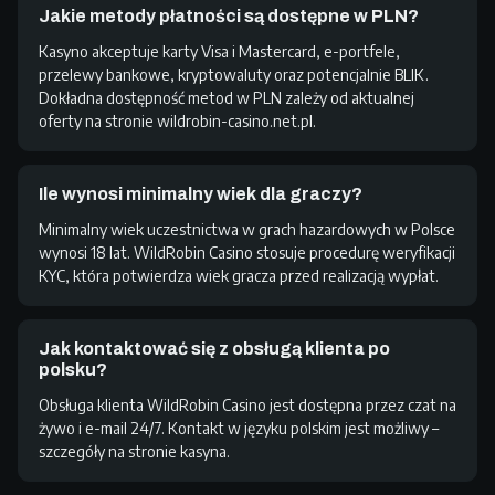
Jakie metody płatności są dostępne w PLN?
Kasyno akceptuje karty Visa i Mastercard, e-portfele,
przelewy bankowe, kryptowaluty oraz potencjalnie BLIK.
Dokładna dostępność metod w PLN zależy od aktualnej
oferty na stronie wildrobin-casino.net.pl.
Ile wynosi minimalny wiek dla graczy?
Minimalny wiek uczestnictwa w grach hazardowych w Polsce
wynosi 18 lat. WildRobin Casino stosuje procedurę weryfikacji
KYC, która potwierdza wiek gracza przed realizacją wypłat.
Jak kontaktować się z obsługą klienta po
polsku?
Obsługa klienta WildRobin Casino jest dostępna przez czat na
żywo i e-mail 24/7. Kontakt w języku polskim jest możliwy –
szczegóły na stronie kasyna.