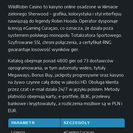
WildRobin Casino to kasyno online osadzone w klimacie
zielonego Sherwood – grafika, kolorystyka i styl interfejsu
nawiązują do legendy Robin Hooda. Operator dysponuje
licencją eGaming Curaçao, co oznacza, że działa poza
systemem polskiego monopolu Totalizatora Sportowego.
Szyfrowanie SSL chroni połączenia, a certyfikat RNG
gwarantuje losowość wyników gier.
Katalog obejmuje ponad 4800 gier od 73 dostawców
oprogramowania, w tym automaty wideo, tytuły
Megaways, Bonus Buy, jackpoty progresywne oraz kasyno
na żywo czynne całą dobę w jakości HD. Obsługa klienta
przez czat i e-mail działa 24/7 w języku polskim. Metody
płatności obejmują karty, e-portfele, BLIK, przelewy
bankowe i kryptowaluty, a rozliczenia możliwe są w PLN i
EUR.
PARAMETR
SZCZEGÓŁY
Licencja
eGaming Curaçao