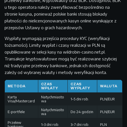
przelewy bankowe, kryptowaluty oraz BLIK. Dostępność BLIK
u tego operatora należy zweryfikować bezpośrednio na
stronie kasyna, ponieważ polskie banki stosują blokady
płatności do nielicencjonowanych kasyn online wynikające z
przepisów Ustawy o grach hazardowych.
Wypłaty wymagają przejścia procedury KYC (weryfikacji
tożsamości). Limity wypłat i czasy realizacji w PLN są
opublikowane w sekcji kasy na wildrobin-casino.net.pl.
Transakcje kryptowalutowe mogą być realizowane szybciej
niż tradycyjne przelewy bankowe, jednak ich dostępność
zależy od wybranej waluty i metody weryfikacji konta.
CZAS
CZAS
METODA
WALUTA
WPŁATY
WYPŁATY
Karta
Natychmiasto
1–5 dni rob.
PLN/EUR
Visa/Mastercard
wa
Natychmiasto
E-portfele
Do 24 godzin
PLN/EUR
wa
Przelew
1–3 dni rob.
3–7 dni rob.
PLN
bankowy